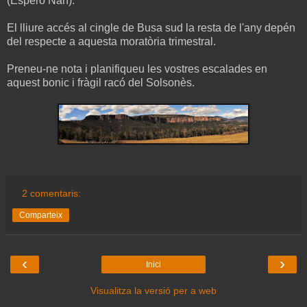
(Esperó Nan).
El lliure accés al cingle de Busa sud la resta de l'any depén
del respecte a aquesta moratòria trimestral.
Preneu-ne nota i planifiqueu les vostres escalades en
aquest bonic i fràgil racó del Solsonès.
2 comentaris:
Comparteix
‹
›
Inici
Visualitza la versió per a web