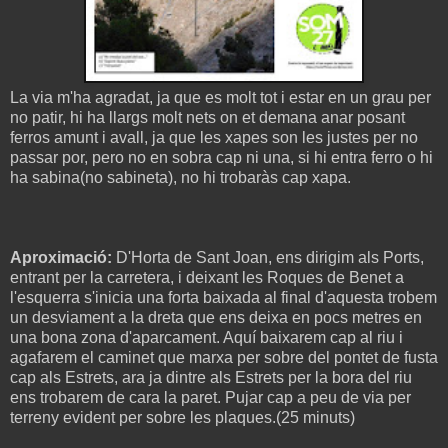
La via m'ha agradat, ja que es molt tot i estar en un grau per
no patir, hi ha llargs molt nets on et demana anar posant
ferros amunt i avall, ja que les xapes son les justes per no
passar por, pero no en sobra cap ni una, si hi entra ferro o hi
ha sabina(no sabineta), no hi trobaràs cap xapa.
Aproximació:
D'Horta de Sant Joan, ens dirigim als Ports,
entrant per la carretera, i deixant les Roques de Benet a
l'esquerra s'inicia una forta baixada al final d'aquesta trobem
un desviament a la dreta que ens deixa en pocs metres en
una bona zona d'aparcament. Aquí baixarem cap al riu i
agafarem el caminet que marxa per sobre del pontet de fusta
cap als Estrets, ara ja dintre als Estrets per la bora del riu
ens trobarem de cara la paret. Pujar cap a peu de via per
terreny evident per sobre les plaques.(25 minuts)