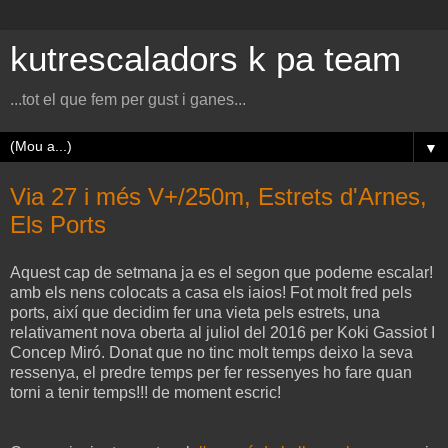
kutrescaladors k pa team
...tot el que fem per gust i ganes...
▼
Via 27 i més V+/250m, Estrets d'Arnes,
Els Ports
Aquest cap de setmana ja es el segon que podeme escalar!
amb els nens colocats a casa els iaios! Fot molt fred pels
ports, així que decidim fer una vieta pels estrets, una
relativament nova oberta al juliol del 2016 per Koki Gassiot I
Concep Miró. Donat que no tinc molt temps deixo la seva
ressenya, el predre temps per fer ressenyes ho fare quan
torni a tenir temps!!! de moment escric!