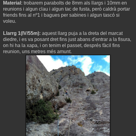
Material:
trobarem parabolts de 8mm als llargs i 10mm en
reunions i algun clau i algun tac de fusta, però caldrà portar
friends fins al nº1 i bagues per sabines i algun tascó si
voleu.
Llarrg 1(IV/55m):
aquest llarg puja a la dreta del marcat
diedre, i es va posant dret fins just abans d'entrar a la fisura,
on hi ha la xapa, i on tenim el passet, després fàcil fins
reunion, uns metres més amunt.